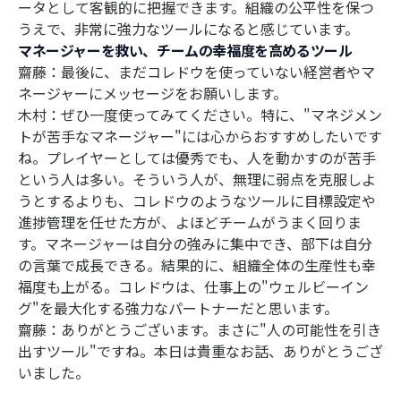
ータとして客観的に把握できます。組織の公平性を保つ
うえで、非常に強力なツールになると感じています。
マネージャーを救い、チームの幸福度を高めるツール
齋藤：最後に、まだコレドウを使っていない経営者やマ
ネージャーにメッセージをお願いします。
木村：ぜひ一度使ってみてください。特に、"マネジメン
トが苦手なマネージャー"には心からおすすめしたいです
ね。プレイヤーとしては優秀でも、人を動かすのが苦手
という人は多い。そういう人が、無理に弱点を克服しよ
うとするよりも、コレドウのようなツールに目標設定や
進捗管理を任せた方が、よほどチームがうまく回りま
す。マネージャーは自分の強みに集中でき、部下は自分
の言葉で成長できる。結果的に、組織全体の生産性も幸
福度も上がる。コレドウは、仕事上の"ウェルビーイン
グ"を最大化する強力なパートナーだと思います。
齋藤：ありがとうございます。まさに"人の可能性を引き
出すツール"ですね。本日は貴重なお話、ありがとうござ
いました。