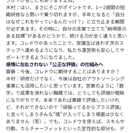
ンが下がることもありますよね。
木村：はい、まさにそこがポイントです。1〜2週間の短
期研修なら勢いで乗り切れますが、半年となると「自分
はなぜこれをやっているんだっけ？」と立ち止まる瞬間
が必ず来ます。その時に、自分の言葉で立てた"納得感の
ある目標"があるかどうかで、続ける力が全く違うと思い
ます。コレドウがあったことで、受講生は迷わず次のス
テップへ進めるようになり、私たち運営側も安心してサ
ポートできるようになりました。
感情に左右されない「公正な評価」の仕組みへ
齋藤：今後、コレドウに期待することはありますか？
木村：研修だけでなく、今後は自社のアウトソーシング
事業にも活用したいと思っています。営業のように「数
字」で成果を測れない職種では、どうしても評価が曖昧
になりがちです。本来であれば業績で評価したいけれ
ど、それができないので「頑張ってるからプラス評価」
と言ってしまう――そんな"情"が入ってしまう場面は少なく
ありません（笑）。でも、コレドウを使えば、スキルや
行動、カルチャーフィットといった定性的な部分も、デ